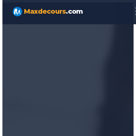
Maxdecours
.com
ACCUEIL
À PROPOS
NOS POINTS FORTS
NOS FORMULES
NOTRE CONTENU PÉDAGOGIQUE
NOTRE VISION ✨
COURS